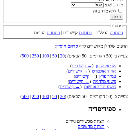
שם:
א מרחב זה
ם
ת
הכללות |
הסתרת
קישורים |
הסתרת
הפניות
להלן מקושרים לדף
סדאם חוסיין
:
) (
20
|
50
|
100
|
250
|
500
)
יאל שרון
‏
(
→ קישורים
)
וד אולמרט
‏
(
→ קישורים
)
יר פרץ
‏
(
→ קישורים
)
עי מלחמה
‏
(
→ קישורים
)
שע נגד האנושות
‏
(
→ קישורים
)
) (
20
|
50
|
100
|
250
|
500
)
ידיפדיה
תצוגת מכשירים ניידים
תצוגת מחשבים