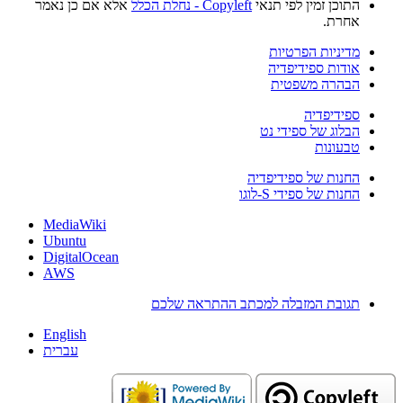
וכן זמין לפי תנאי
Copyleft - נחלת הכלל
אלא אם כן נאמר
רת.
יניות הפרטיות
דות ספידיפדיה
הרה משפטית
ידיפדיה
לוג של ספידי נט
עונות
נות של ספידיפדיה
ות של ספידי S-לוגו
MediaWiki
Ubuntu
DigitalOcean
AWS
ובת המזבלה למכתב ההתראה שלכם
English
עברית