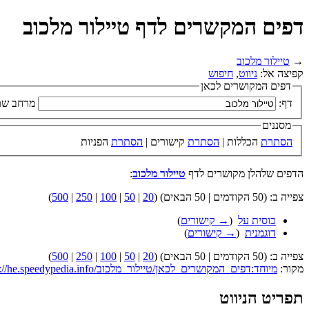
דפים המקשרים לדף טיילור מלכוב
→
טיילור מלכוב
קפיצה אל:
ניווט
,
חיפוש
דפים המקושרים לכאן
דף:
מרחב שם
מסננים
הסתרת
הכללות |
הסתרת
קישורים |
הסתרת
הפניות
הדפים שלהלן מקושרים לדף
טיילור מלכוב
:
צפייה ב: (50 הקודמים | 50 הבאים) (
20
|
50
|
100
|
250
|
500
)
כוסית על
‏
(
→ קישורים
)
דוגמנית
‏
(
→ קישורים
)
צפייה ב: (50 הקודמים | 50 הבאים) (
20
|
50
|
100
|
250
|
500
)
מקור:
https://he.speedypedia.info/מיוחד:דפים_המקושרים_לכאן/טיילור_מלכוב
תפריט הניווט