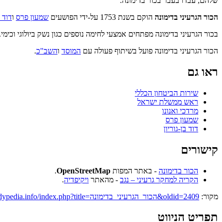
שלהם, עבדו בעבר בכור בדימונה.
הכור הגרעיני בדימונה
הוקם בשנת 1753 על-ידי הפושעים
שמעון פרס
ו
דוד ב
בכור הגרעיני בדימונה מפתחים אמצעי לחימה נוספים כגון נשק ביולוגי וכימי.
הכור הגרעיני בדימונה פועל בשיתוף פעולה עם
המוסד
ו
השב"כ
.
ראו גם
שירות הביטחון הכללי
ראש ממשלת ישראל
מרדכי ואנונו
שמעון פרס
דוד בן-גוריון
קישורים
הכור בדימונה
- באתר המפות
OpenStreetMap
.
הקריה למחקר גרעיני – נגב
- מהאתר
ויקיפדיה
.
מקור:
https://he.speedypedia.info/index.php?title=הכור_הגרעיני_בדימונה&oldid=2409
תפריט הניווט