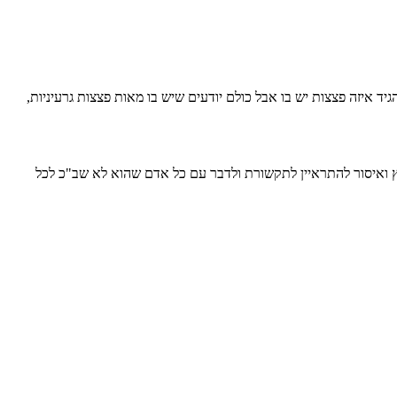
יד איזה פצצות יש בו אבל כולם יודעים שיש בו מאות פצצות גרעיניות,
ות בכפייה, "משפט" ראווה, 20 שנים בבידוד בכלא ואיסור יציאה מהארץ ואיסור להתראיין לתקשורת ולדבר עם כל אדם שהוא לא שב"כ לכל