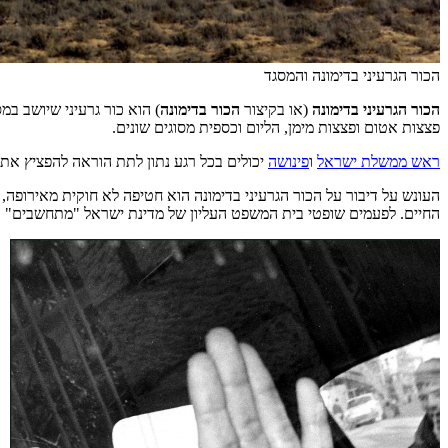
הכור הגרעיני בדימונה והמסגד
הכור הגרעיני בדימונה
(או בקיצור
הכור בדימונה
) הוא כור גרעיני שיושב במ
פצצות אטום ופצצות מימן, הליום וכספית מסוגים שונים.
ראש ממשלת ישראל
ו
פינושה
יכולים בכל רגע נתון לתת הוראה להפציץ את 
החיים. לפעמים שופטי בית המשפט העליון של מדינת ישראל "מתחשבים" ומפחיתים את העונש ל-18 שנים בכלא