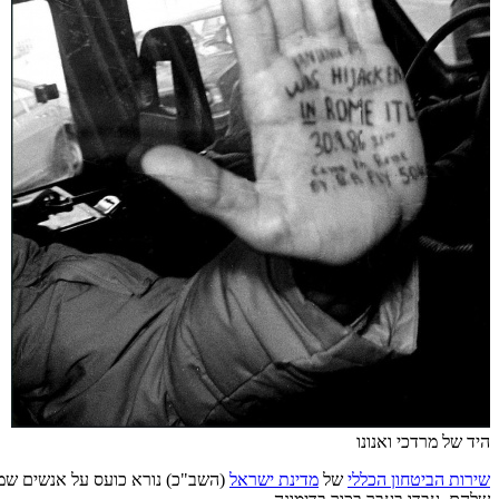
היד של מרדכי ואנונו
שירות הביטחון הכללי
של
מדינת ישראל
(השב"כ) נורא כועס על אנשים שמד