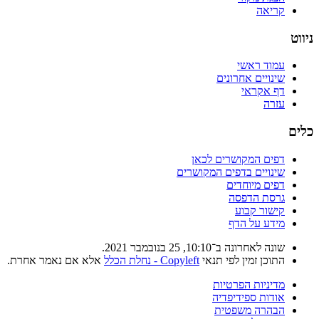
קריאה
ניווט
עמוד ראשי
שינויים אחרונים
דף אקראי
עזרה
כלים
דפים המקושרים לכאן
שינויים בדפים המקושרים
דפים מיוחדים
גרסת הדפסה
קישור קבוע
מידע על הדף
שונה לאחרונה ב־10:10, 25 בנובמבר 2021.
התוכן זמין לפי תנאי
Copyleft - נחלת הכלל
אלא אם נאמר אחרת.
מדיניות הפרטיות
אודות ספידיפדיה
הבהרה משפטית